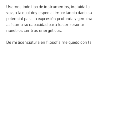
Usamos todo tipo de instrumentos, incluida la
voz, a la cual doy especial importancia dado su
potencial para la expresión profunda y genuina
así como su capacidad para hacer resonar
nuestros centros energéticos.
De mi licenciatura en filosofía me quedo con la
mayéutica socrática: más que dar respuestas,
hago preguntas, con el objetivo de despertar en
el otro su propio guía.
Utilizo mis conocimientos en Astrología como
herramienta auxiliar a la hora de interpretar el
relato del paciente. Actualmente estoy
desarrollando mi propio enfoque, la
Musicoterapia Astrológica.
La transformación no se dá si tu no te implicas.
No basta con venir a las sesiones. Te doy
tareas y rutinas concretas para que las
apliques en tu día a día
Solicita una sesión